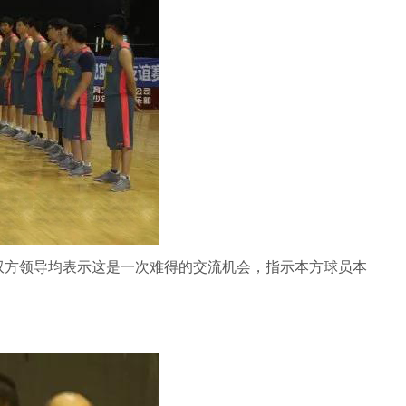
方领导均表示这是一次难得的交流机会，指示本方球员本