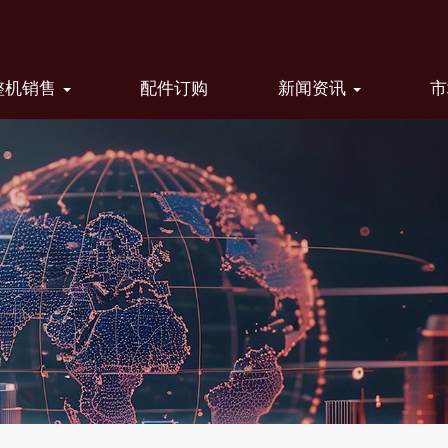
整机销售
配件订购
新闻资讯