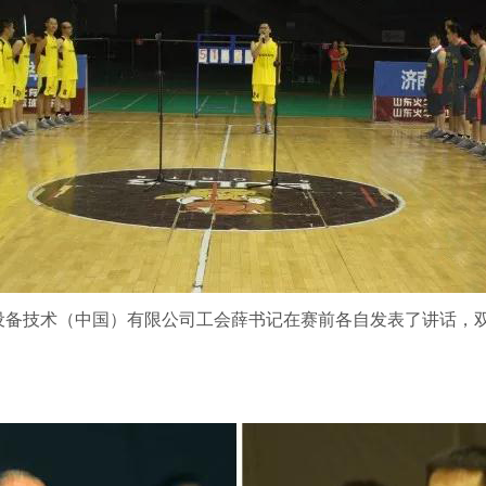
技术（中国）有限公司工会薛书记在赛前各自发表了讲话，双