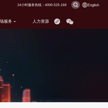
English
24小时服务热线：4000-525-168
市场服务
人力资源