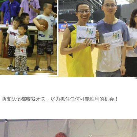
两支队伍都咬紧牙关，尽力抓住任何可能胜利的机会！